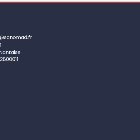
re@sonomad.fr
1
 Nantaise
92800011